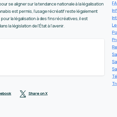
F
ur se aligner sur la tendance nationale à la légalisation
In
nnabis est permis, l’usage récréatif reste légalement
In
our la légalisation à des fins récréatives, il est
Le
 la législation de l’État à l’avenir.
Po
Pr
Re
Sa
Sa
Sa
Té
Tr
cebook
Share on X