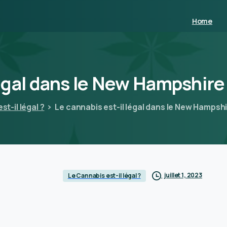
Home
égal
dans
le
New
Hampshire
t-il légal ?
Le cannabis est-il légal dans le New Hampshi
juillet 1, 2023
Le Cannabis est-il légal ?