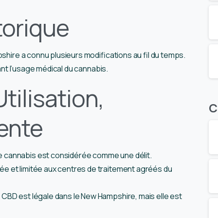
torique
pshire a connu plusieurs modifications au fil du temps.
sant l’usage médical du cannabis.
tilisation,
C
Vente
e cannabis est considérée comme une délit.
ée et limitée aux centres de traitement agréés du
e CBD est légale dans le New Hampshire, mais elle est