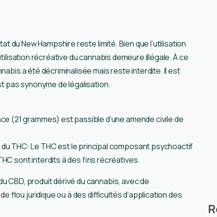
tat du New Hampshire reste limité. Bien que l’utilisation
utilisation récréative du cannabis demeure illégale. À ce
abis a été décriminalisée mais reste interdite. Il est
est pas synonyme de légalisation.
nce (21 grammes) est passible d’une amende civile de
 du THC: Le THC est le principal composant psychoactif
HC sont interdits à des fins récréatives.
du CBD, produit dérivé du cannabis, avec de
flou juridique ou à des difficultés d’application des
R