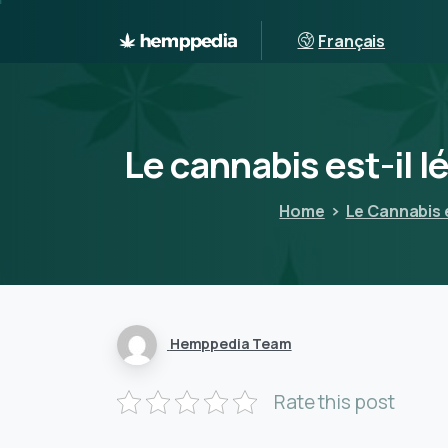
Français
Le
cannabis
est-il
l
Home
Le Cannabis es
Hemppedia Team
Rate this post