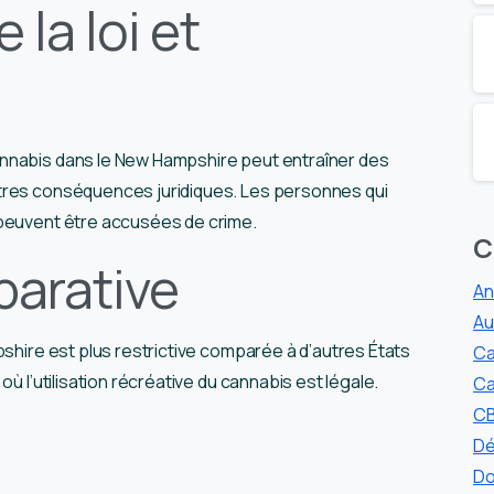
 la loi et
nnabis dans le New Hampshire peut entraîner des
tres conséquences juridiques. Les personnes qui
 peuvent être accusées de crime.
C
parative
An
Au
pshire est plus restrictive comparée à d’autres États
Ca
ù l’utilisation récréative du cannabis est légale.
Ca
CB
Dé
Do