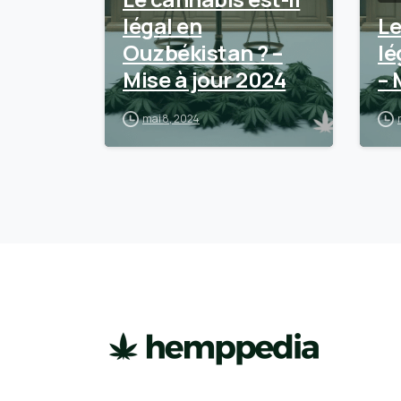
légal en
Le
Ouzbékistan ? –
lé
Mise à jour 2024
– 
mai 8, 2024