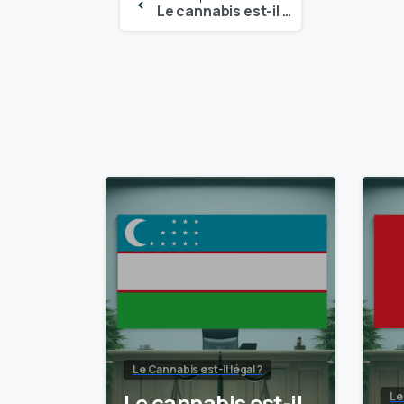
Le cannabis est-il légal au Nevada ? – Mise à jour 2024
Reading
Le Cannabis est-il légal ?
Le cannabis est-il
Le