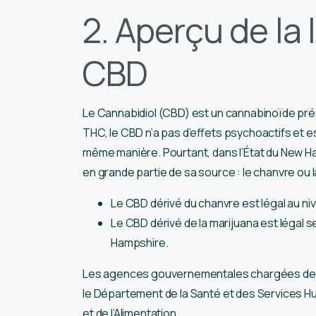
2. Aperçu de la 
CBD
Le Cannabidiol (CBD) est un cannabinoïde pré
THC, le CBD n’a pas d’effets psychoactifs et 
même manière. Pourtant, dans l’État du New H
en grande partie de sa source : le chanvre ou l
Le CBD dérivé du chanvre est légal au ni
Le CBD dérivé de la marijuana est légal
Hampshire.
Les agences gouvernementales chargées de l
le Département de la Santé et des Services Hu
et de l’Alimentation.