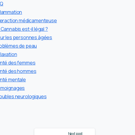
AQ
flammation
teraction médicamenteuse
 Cannabis est-il légal ?
ur les personnes âgées
oblèmes de peau
laxation
nté des femmes
nté des hommes
nté mentale
moignages
oubles neurologiques
Next post