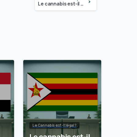
Le cannabis est-il légal dans le New Jersey ? – Mise à jour 2024
Le Cannabis est-il légal ?
Le cannabis est-il