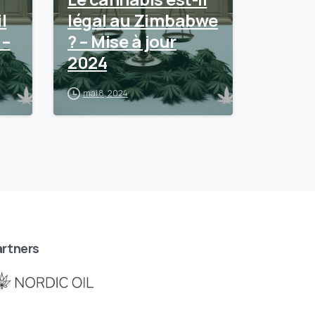
l
légal au Zimbabwe
 –
? – Mise à jour
2024
mai 8, 2024
rtners