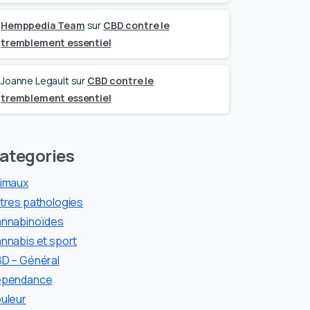
Hemppedia Team
sur
CBD contre le
tremblement essentiel
Joanne Legault
sur
CBD contre le
tremblement essentiel
ategories
imaux
tres pathologies
nnabinoïdes
nnabis et sport
D – Général
pendance
uleur