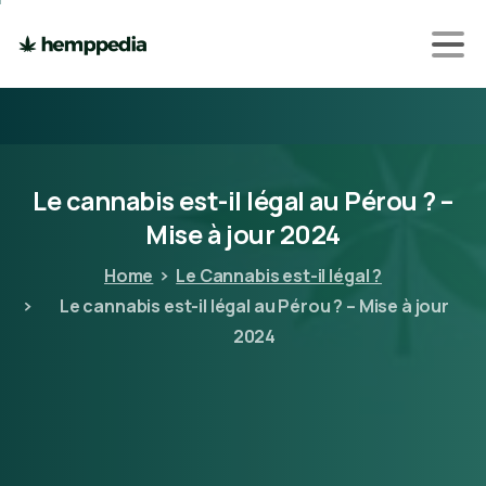
Le
cannabis
est-il
légal
au
Pérou
?
–
Mise
à
jour
2024
Home
Le Cannabis est-il légal ?
Le cannabis est-il légal au Pérou ? – Mise à jour
2024