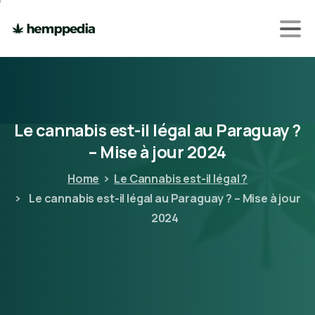
Le
cannabis
est-il
légal
au
Paraguay
?
–
Mise
à
jour
2024
Home
Le Cannabis est-il légal ?
Le cannabis est-il légal au Paraguay ? – Mise à jour
2024