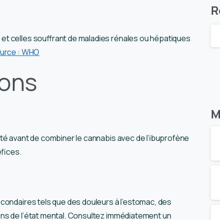
R
t celles souffrant de maladies rénales ou hépatiques
urce : WHO
ons
M
té avant de combiner le cannabis avec de l’ibuprofène
éfices.
econdaires tels que des douleurs à l’estomac, des
ons de l’état mental. Consultez immédiatement un