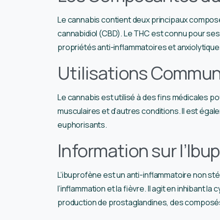
Le cannabis contient deux principaux composés
cannabidiol (CBD). Le THC est connu pour ses 
propriétés anti-inflammatoires et anxiolytique
Utilisations Commu
Le cannabis est utilisé à des fins médicales po
musculaires et d’autres conditions. Il est égal
euphorisants.
Information sur l’Ibu
L’ibuprofène est un anti-inflammatoire non stéro
l’inflammation et la fièvre. Il agit en inhiban
production de prostaglandines, des composés 