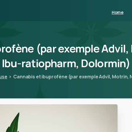
Home
profène
(par
exemple
Advil,
Ibu-ratiopharm,
Dolormin)
use
Cannabis et ibuprofène (par exemple Advil, Motrin,