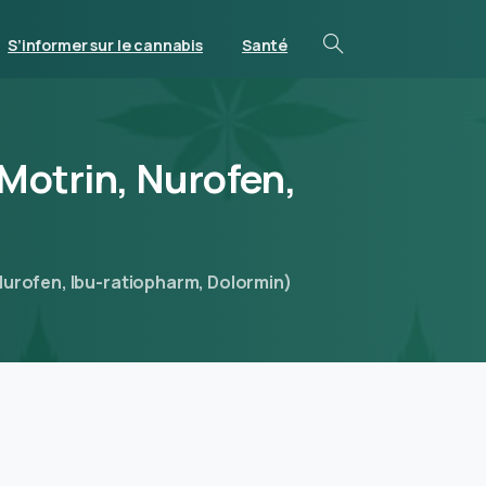
S’informer sur le cannabis
Santé
Motrin,
Nurofen,
 Nurofen, Ibu-ratiopharm, Dolormin)