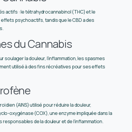
 actifs : le tétrahydrocannabinol (THC) et le
effets psychoactifs, tandis que le CBD a des
s.
nes du Cannabis
ur soulager la douleur, l’inflammation, les spasmes
ement utilisé à des fins récréatives pour ses effets
profène
ïdien (AINS) utilisé pour réduire la douleur,
t la cyclo-oxygénase (COX), une enzyme impliquée dans la
responsables de la douleur et de l’inflammation.